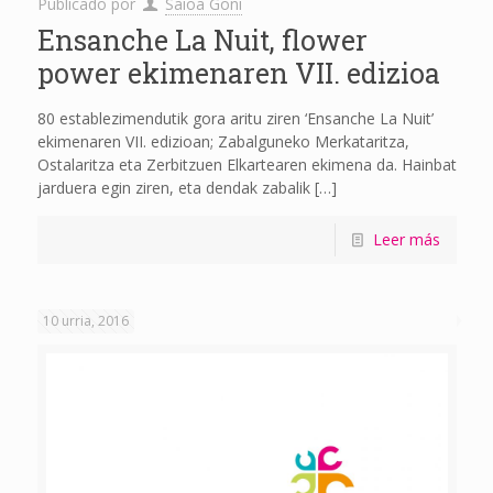
Publicado por
Saioa Goñi
Ensanche La Nuit, flower
power ekimenaren VII. edizioa
80 establezimendutik gora aritu ziren ‘Ensanche La Nuit’
ekimenaren VII. edizioan; Zabalguneko Merkataritza,
Ostalaritza eta Zerbitzuen Elkartearen ekimena da. Hainbat
jarduera egin ziren, eta dendak zabalik
[…]
Leer más
10 urria, 2016