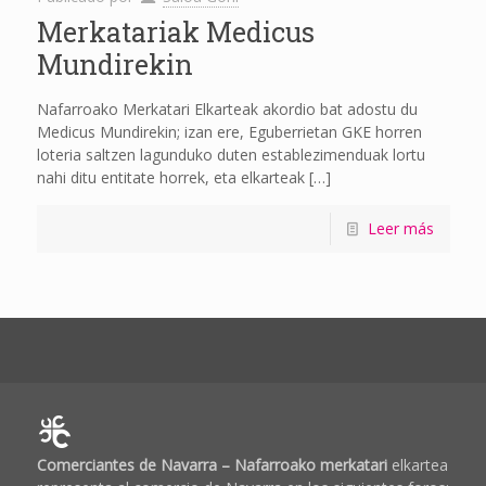
Merkatariak Medicus
Mundirekin
Nafarroako Merkatari Elkarteak akordio bat adostu du
Medicus Mundirekin; izan ere, Eguberrietan GKE horren
loteria saltzen lagunduko duten establezimenduak lortu
nahi ditu entitate horrek, eta elkarteak
[…]
Leer más
Comerciantes de Navarra – Nafarroako merkatari
elkartea