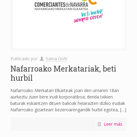
Publicado por
Saioa Goñi
Nafarroako Merkatariak, beti
hurbil
Nafarroako Merkatari Elkarteak joan den urriaren 18an
aurkeztu zuen bere irudi korporatiboa; denda txikien
baturak eskaintzen dituen balioak helarazten dizkio irudiak
Nafarroako gizarteari: bezeroarengandik hurbil egotea,
[…]
Leer más