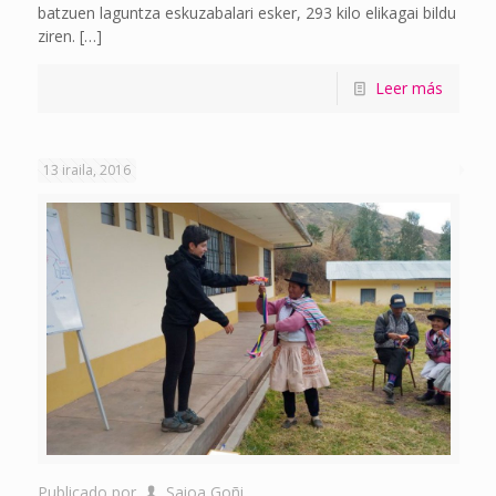
batzuen laguntza eskuzabalari esker, 293 kilo elikagai bildu
ziren.
[…]
Leer más
13 iraila, 2016
Publicado por
Saioa Goñi