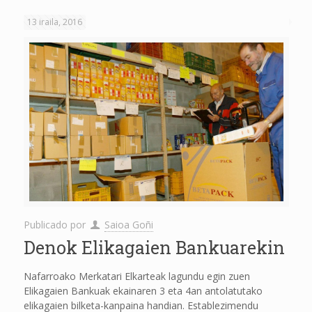
13 iraila, 2016
Publicado por
Saioa Goñi
Denok Elikagaien Bankuarekin
Nafarroako Merkatari Elkarteak lagundu egin zuen
Elikagaien Bankuak ekainaren 3 eta 4an antolatutako
elikagaien bilketa-kanpaina handian. Establezimendu