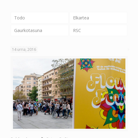
Todo
Elkartea
Gaurkotasuna
RSC
14 urria, 2016