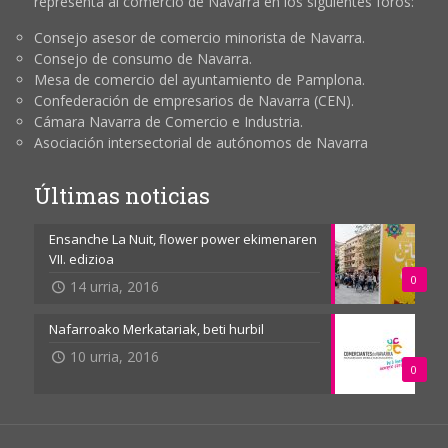
representa al comercio de Navarra en los siguientes foros:
Consejo asesor de comercio minorista de Navarra.
Consejo de consumo de Navarra.
Mesa de comercio del ayuntamiento de Pamplona.
Confederación de empresarios de Navarra (CEN).
Cámara Navarra de Comercio e Industria.
Asociación intersectorial de autónomos de Navarra
Últimas noticias
Ensanche La Nuit, flower power ekimenaren
VII. edizioa
0
14 urria, 2016
Nafarroako Merkatariak, beti hurbil
10 urria, 2016
0