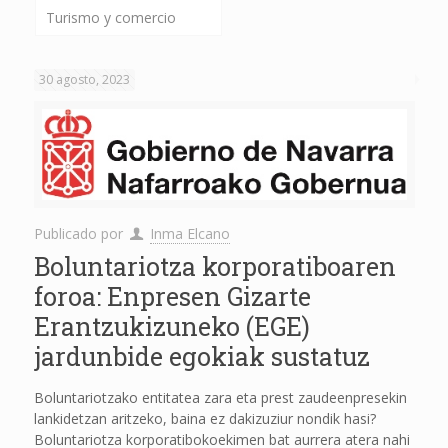
Turismo y comercio
30 agosto, 2023
Publicado por
Inma Elcano
Boluntariotza korporatiboaren
foroa: Enpresen Gizarte
Erantzukizuneko (EGE)
jardunbide egokiak sustatuz
Boluntariotzako entitatea zara eta prest zaudeenpresekin
lankidetzan aritzeko, baina ez dakizuziur nondik hasi?
Boluntariotza korporatibokoekimen bat aurrera atera nahi