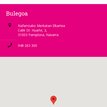
Bulegoa
Nafarroako Merkatari Elkartea
Calle Dr. Huarte, 3,
31003 Pamplona, Navarra
948 263 300