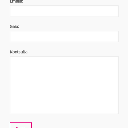
Emaila:
Gaia:
Kontsulta: