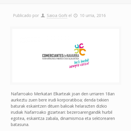
Publicado por
Saioa Goñi
el
10 urria, 2016
Nafarroako Merkatari Elkarteak joan den urriaren 18an
aurkeztu zuen bere irudi korporatiboa; denda txikien
baturak eskaintzen dituen balioak helarazten dizkio
irudiak Nafarroako gizarteari: bezeroarengandik hurbil
egotea, eskaintza zabala, dinamismoa eta sektorearen
batasuna.