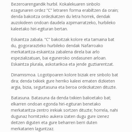
Bezeroarengandik hurbil. Kokalekuaren sinbolo
ezagunaren ordez “C” letraren forma erabiltzen da orain;
denda bakoitza ordezkatzen du letra horrek, dendak
auzokideen ondoan daudela azpimarratzeko, hurbileko
kaleetako hiri-egituran bertan.
Eskaintza zabala. “C” bakoitzak kolore eta tamaina bat
du, gogorarazteko hurbileko dendak Nafarroako
merkataritza-eskaintza zabalena direla bai arlo
espezializatuan, bai eguneroko ondasunen arloan.
Eskaintza plurala, askotarikoa eta jende guztiarentzat.
Dinamismoa. Logotipoaren kolore biziak ere sinbolo bat
dira; denda txikiek gure herriko kaleei ematen dizkieten
argia, bizia, segurtasuna eta beroa ordezkatzen dituzte.
Batasuna. Batasuna da denda txikien balioetako bat;
elkarren ondoan egonda hiri-egituran benetako
merkataritza-zentro irekiak sortzen dituzte; horrela, nahi
dugunaz hornitzeko aukera izaten dugu gure izenez
deitzen diguten eta gure beharren berri duten
merkatarien laguntzaz.