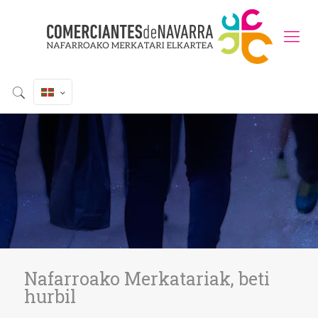
Nafarroako Merkatariak, beti
hurbil