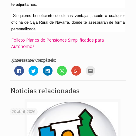
te adjuntamos.
Si quieres beneficiarte de dichas ventajas, acude a cualquier
oficina de Caja Rural de Navarra, donde te asesorarán de forma
personalizada.
Folleto Planes de Pensiones Simplificados para
Autónomos
¿Interesante? Compártelo:
Haz
Haz
Haz
Haz
Haz
Haz
clic
clic
clic
clic
clic
clic
para
para
para
para
para
para
compartir
compartir
compartir
compartir
compartir
enviar
en
en
en
en
en
por
Facebook
Twitter
LinkedIn
WhatsApp
Google+
correo
Noticias relacionadas
(Se
(Se
(Se
(Se
(Se
electrónico
abre
abre
abre
abre
abre
a
en
en
en
en
en
un
una
una
una
una
una
amigo
ventana
ventana
ventana
ventana
ventana
(Se
nueva)
nueva)
nueva)
nueva)
nueva)
abre
20 abril, 2026
en
una
ventana
nueva)