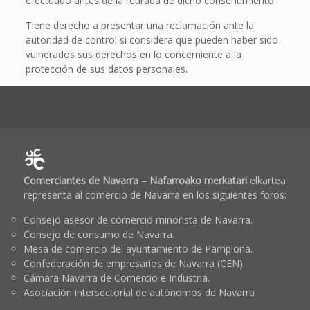
efectuado antes de la retirada de dicho consentimiento.
Tiene derecho a presentar una reclamación ante la
autoridad de control si considera que pueden haber sido
vulnerados sus derechos en lo concerniente a la
protección de sus datos personales.
Comerciantes de Navarra – Nafarroako merkatari
elkartea
representa al comercio de Navarra en los siguientes foros:
Consejo asesor de comercio minorista de Navarra.
Consejo de consumo de Navarra.
Mesa de comercio del ayuntamiento de Pamplona.
Confederación de empresarios de Navarra (CEN).
Cámara Navarra de Comercio e Industria.
Asociación intersectorial de autónomos de Navarra