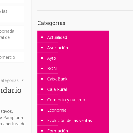
 las
Categorias
rocinada
ral de
Actualidad
Asociación
comercio
Ayto
BON
CaixaBank
ategorías
ndario
Caja Rural
Comercio y turismo
Economía
stivos,
 de Pamplona
Evolución de las ventas
la apertura de
Formación