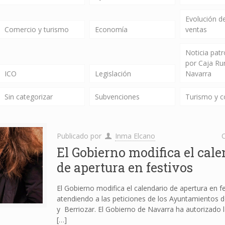
Evolución de
Comercio y turismo
Economía
ventas
Noticia pat
por Caja Ru
ICO
Legislación
Navarra
Sin categorizar
Subvenciones
Turismo y 
Publicado por
Inma Elcano
C
El Gobierno modifica el cale
de apertura en festivos
El Gobierno modifica el calendario de apertura en fe
atendiendo a las peticiones de los Ayuntamientos
y Berriozar. El Gobierno de Navarra ha autorizado 
[…]