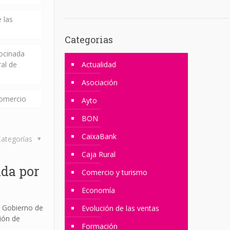
 las
Categorias
rocinada
ral de
Actualidad
Asociación
comercio
Ayto
BON
CaixaBank
ategorías
Caja Rural
ada por
Comercio y turismo
Economía
el Gobierno de
Evolución de las ventas
ión de
Formación