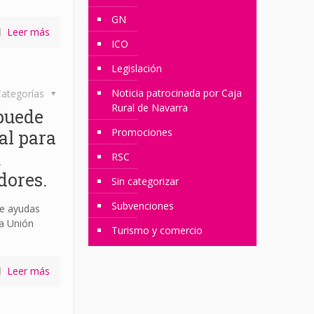
GN
Leer más
ICO
Legislación
Noticia patrocinada por Caja
ategorías
Rural de Navarra
 puede
Promociones
tal para
u
RSC
dores.
Sin categorizar
Subvenciones
de ayudas
la Unión
Turismo y comercio
Leer más