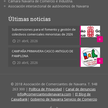
Cámara Navarra de Comercio e Industria.
Asociación intersectorial de autónomos de Navarra
Últimas noticias
Subvenciones para el fomento y gestión de
colectivos comerciales minoristas de 2026
0
21 abril, 2026
CAMPAÑA PRIMAVERA CASCO ANTIGUO DE
PAMPLONA
0
20 abril, 2026
© 2018 Asociación de Comerciantes de Navarra. T. 948
263 300 |
Política de Privacidad
|
Canal de denuncias
info@comerciantesdenavarra.com
|
El Blog de
CaixaBank
|
Gobierno de Navarra Servicio de Comercio