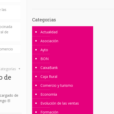
 las
Categorias
rocinada
ral de
Actualidad
Asociación
comercio
Ayto
BON
CaixaBank
ategorías
o de
Caja Rural
Comercio y turismo
Economía
ncargado de
ngo El
Evolución de las ventas
Formación