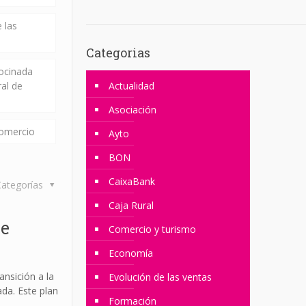
 las
Categorias
rocinada
ral de
Actualidad
Asociación
comercio
Ayto
BON
CaixaBank
ategorías
Caja Rural
de
Comercio y turismo
Economía
ansición a la
Evolución de las ventas
da. Este plan
Formación