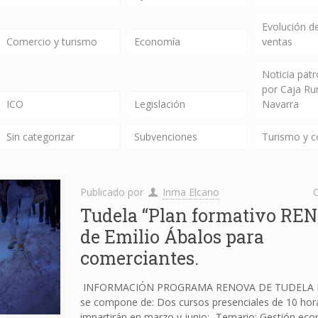
Evolución de
Comercio y turismo
Economía
ventas
Noticia pat
por Caja Ru
ICO
Legislación
Navarra
Sin categorizar
Subvenciones
Turismo y 
Publicado por
Inma Elcano
C
Tudela “Plan formativo RE
de Emilio Ábalos para
comerciantes.
INFORMACIÓN PROGRAMA RENOVA DE TUDELA E
se compone de: Dos cursos presenciales de 10 hor
impartirán en marzo y junio: -Temario: Gestión ec