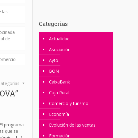
 las
Categorias
rocinada
ral de
Actualidad
Asociación
comercio
Ayto
BON
CaixaBank
ategorías
NOVA”
Caja Rural
Comercio y turismo
Economía
l programa
Evolución de las ventas
as que se
Formación
onómica,
[…]