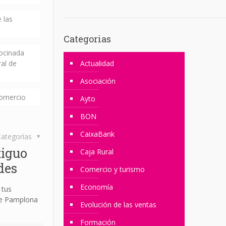
 las
Categorias
rocinada
ral de
Actualidad
Asociación
comercio
Ayto
BON
CaixaBank
ategorías
tiguo
Caja Rural
des
Comercio y turismo
Economía
 tus
de Pamplona
Evolución de las ventas
Formación