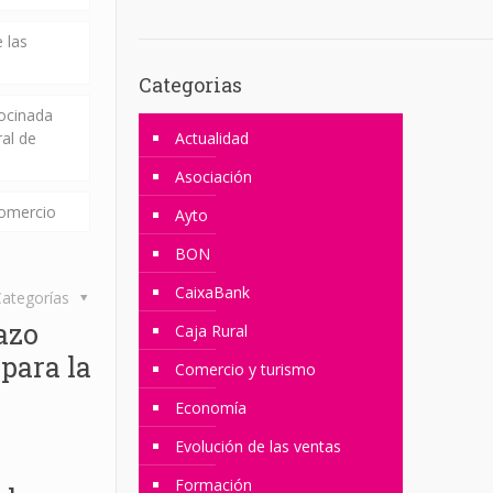
 las
Categorias
rocinada
ral de
Actualidad
Asociación
comercio
Ayto
BON
CaixaBank
ategorías
lazo
Caja Rural
 para la
Comercio y turismo
Economía
Evolución de las ventas
Formación