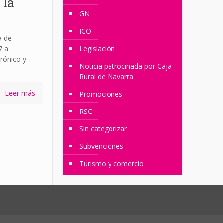
 la
GN
ICO
a de
7 a
Legislación
rónico y
Noticia patrocinada por Caja
Rural de Navarra
Leer más
Promociones
RSC
Sin categorizar
Subvenciones
Turismo y comercio