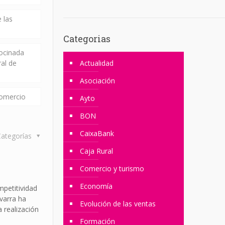
 las
Categorias
rocinada
ral de
Actualidad
Asociación
comercio
Ayto
BON
CaixaBank
ategorías
Caja Rural
Comercio y turismo
Economía
petitividad
varra ha
Evolución de las ventas
 realización
Formación