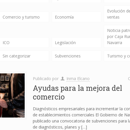
Evolución de
Comercio y turismo
Economía
ventas
Noticia pat
por Caja Ru
ICO
Legislación
Navarra
Sin categorizar
Subvenciones
Turismo y 
Publicado por
Inma Elcano
C
Ayudas para la mejora del
comercio
Diagnósticos empresariales para incrementar la com
de establecimientos comerciales El Gobierno de Na
publicado una convocatoria de subvenciones para la
de diagnósticos, planes y
[…]