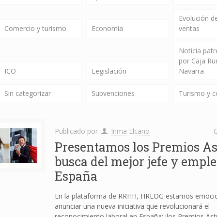
Evolución de
Comercio y turismo
Economía
ventas
Noticia pat
por Caja Ru
ICO
Legislación
Navarra
Sin categorizar
Subvenciones
Turismo y 
Publicado por
Inma Elcano
C
Presentamos los Premios As
busca del mejor jefe y empl
España
En la plataforma de RRHH, HRLOG estamos emoci
anunciar una nueva iniciativa que revolucionará el
reconocimiento laboral en España: ¡los Premios Ast