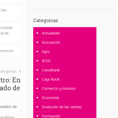
 las
Categorias
rocinada
ral de
Actualidad
Asociación
comercio
Ayto
BON
CaixaBank
ategorías
tro: En
Caja Rural
eado de
Comercio y turismo
Economía
onados de
Evolución de las ventas
Formación
ro! Estos