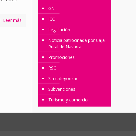
GN
ICO
Leer más
Legislación
Noticia patrocinada por Caja
Rural de Navarra
Promociones
RSC
Sin categorizar
Subvenciones
Turismo y comercio