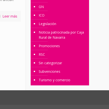
GN
ICO
Leer más
Legislación
Noticia patrocinada por Caja
Rural de Navarra
Promociones
RSC
Sin categorizar
Subvenciones
Turismo y comercio