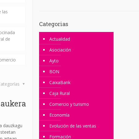
 las
Categorias
rocinada
ral de
Actualidad
Asociación
comercio
Ayto
BON
CaixaBank
ategorías
Caja Rural
 aukera
Comercio y turismo
Economía
tza dauzkagu
Evolución de las ventas
asteetan
Formación
n artean.