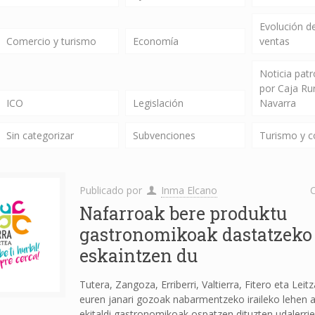
Evolución de
Comercio y turismo
Economía
ventas
Noticia pat
por Caja Ru
ICO
Legislación
Navarra
Sin categorizar
Subvenciones
Turismo y 
Publicado por
Inma Elcano
C
Nafarroak bere produktu
gastronomikoak dastatzeko
eskaintzen du
Tutera, Zangoza, Erriberri, Valtierra, Fitero eta Lei
euren janari gozoak nabarmentzeko iraileko lehen 
ekitaldi gastronomikoak ospatzen dituzten udalerrie