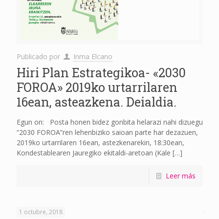
Publicado por
Inma Elcano
Hiri Plan Estrategikoa- «2030
FOROA» 2019ko urtarrilaren
16ean, asteazkena. Deialdia.
Egun on: Posta honen bidez gonbita helarazi nahi dizuegu
“2030 FOROA”ren lehenbiziko saioan parte har dezazuen,
2019ko urtarrilaren 16ean, astezkenarekin, 18:30ean,
Kondestablearen Jauregiko ekitaldi-aretoan (Kale
[…]
Leer más
1 octubre, 2018