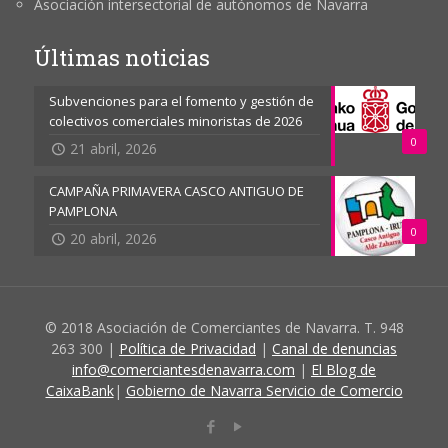
Asociación intersectorial de autónomos de Navarra
Últimas noticias
Subvenciones para el fomento y gestión de
colectivos comerciales minoristas de 2026
0
21 abril, 2026
CAMPAÑA PRIMAVERA CASCO ANTIGUO DE
PAMPLONA
0
20 abril, 2026
© 2018 Asociación de Comerciantes de Navarra. T. 948
263 300 |
Política de Privacidad
|
Canal de denuncias
info@comerciantesdenavarra.com
|
El Blog de
CaixaBank
|
Gobierno de Navarra Servicio de Comercio