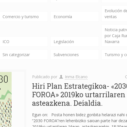
Evolución de
Comercio y turismo
Economía
ventas
Noticia pat
por Caja Ru
ICO
Legislación
Navarra
Sin categorizar
Subvenciones
Turismo y 
Publicado por
Inma Elcano
C
Hiri Plan Estrategikoa- «203
FOROA» 2019ko urtarrilaren 
asteazkena. Deialdia.
Egun on: Posta honen bidez gonbita helarazi nahi 
“2030 FOROA”ren lehenbiziko saioan parte har dez
2019ko urtarrilaren 16ean, astezkenarekin, 18:30ea