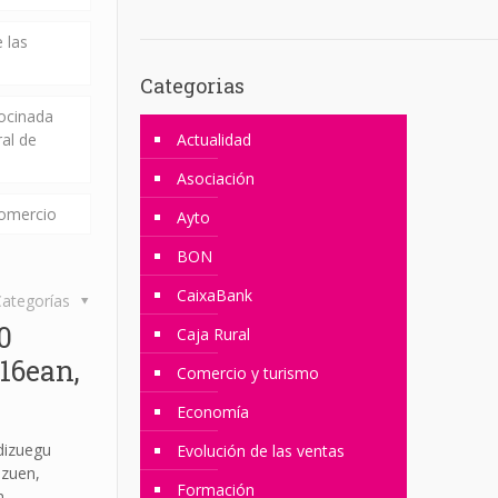
 las
Categorias
rocinada
ral de
Actualidad
Asociación
comercio
Ayto
BON
CaixaBank
ategorías
0
Caja Rural
16ean,
Comercio y turismo
Economía
dizuegu
Evolución de las ventas
azuen,
Formación
n,