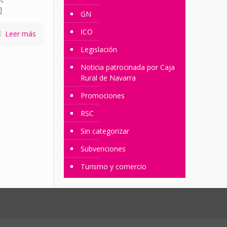
]
GN
ICO
Leer más
Legislación
Noticia patrocinada por Caja
Rural de Navarra
Promociones
RSC
Sin categorizar
Subvenciones
Turismo y comercio