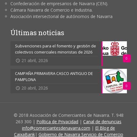
Confederación de empresarios de Navarra (CEN).
Cámara Navarra de Comercio e Industria.
Asociación intersectorial de autónomos de Navarra
Últimas noticias
Subvenciones para el fomento y gestión de
colectivos comerciales minoristas de 2026
0
21 abril, 2026
CAMPAÑA PRIMAVERA CASCO ANTIGUO DE
PAMPLONA
0
20 abril, 2026
© 2018 Asociación de Comerciantes de Navarra. T. 948
263 300 |
Política de Privacidad
|
Canal de denuncias
info@comerciantesdenavarra.com
|
El Blog de
CaixaBank
|
Gobierno de Navarra Servicio de Comercio