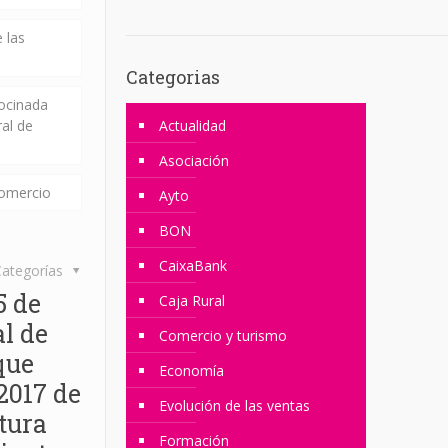
 las
Categorias
rocinada
ral de
Actualidad
Asociación
comercio
Ayto
BON
CaixaBank
ategorías
5 de
Caja Rural
l de
Comercio y turismo
que
Economía
2017 de
Evolución de las ventas
tura
Formación