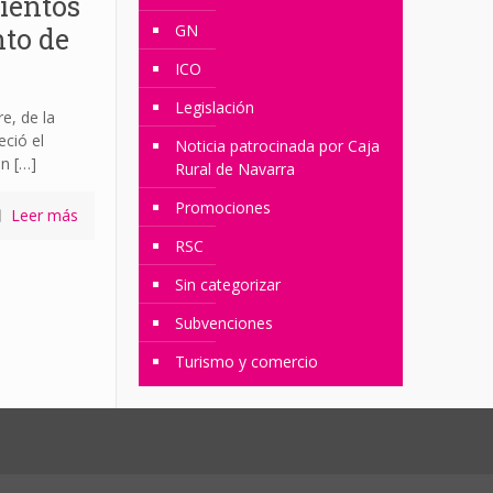
mientos
GN
to de
ICO
Legislación
e, de la
ció el
Noticia patrocinada por Caja
an
[…]
Rural de Navarra
Promociones
Leer más
RSC
Sin categorizar
Subvenciones
Turismo y comercio