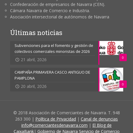
Confederación de empresarios de Navarra (CEN).
Cámara Navarra de Comercio e Industria.
Asociación intersectorial de autónomos de Navarra
Últimas noticias
Subvenciones para el fomento y gestión de
colectivos comerciales minoristas de 2026
0
21 abril, 2026
CAMPAÑA PRIMAVERA CASCO ANTIGUO DE
PAMPLONA
0
20 abril, 2026
© 2018 Asociación de Comerciantes de Navarra. T. 948
263 300 |
Política de Privacidad
|
Canal de denuncias
info@comerciantesdenavarra.com
|
El Blog de
CaixaBank
|
Gobierno de Navarra Servicio de Comercio