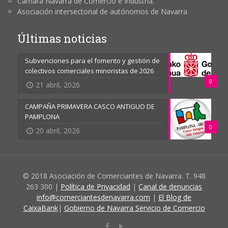
Cámara Navarra de Comercio e Industria.
Asociación intersectorial de autónomos de Navarra
Últimas noticias
Subvenciones para el fomento y gestión de
colectivos comerciales minoristas de 2026
0
21 abril, 2026
CAMPAÑA PRIMAVERA CASCO ANTIGUO DE
PAMPLONA
0
20 abril, 2026
© 2018 Asociación de Comerciantes de Navarra. T. 948
263 300 |
Política de Privacidad
|
Canal de denuncias
info@comerciantesdenavarra.com
|
El Blog de
CaixaBank
|
Gobierno de Navarra Servicio de Comercio