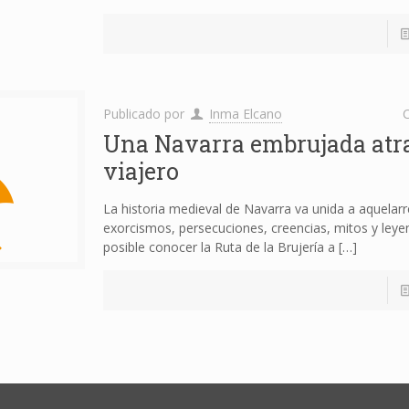
Publicado por
Inma Elcano
C
Una Navarra embrujada atra
viajero
La historia medieval de Navarra va unida a aquelar
exorcismos, persecuciones, creencias, mitos y leye
posible conocer la Ruta de la Brujería a
[…]