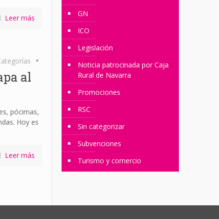
GN
Leer más
ICO
Legislación
ategorías
Noticia patrocinada por Caja
pa al
Rural de Navarra
Promociones
RSC
res, pócimas,
ndas. Hoy es
Sin categorizar
Subvenciones
Leer más
Turismo y comercio