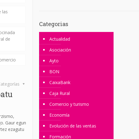
 las
Categorias
rocinada
ral de
Actualidad
Asociación
comercio
Ayto
BON
CaixaBank
ategorías
patu
Caja Rural
Comercio y turismo
Economía
rzismo,
go. Gaur egun
Evolución de las ventas
artez ezagutu
Formación