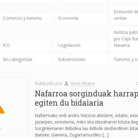
Evolución de
Comercio y turismo
Economía
ventas
Noticia pat
por Caja Ru
ICO
Legislación
Navarra
Sin categorizar
Subvenciones
Turismo y 
Publicado por
Inma Elcano
C
Nafarroa sorginduak harra
egiten du bidaiaria
Nafarroako erdi aroko historia akelarre, edabe, exo
jazarpen, sineskeria, mito eta elezaharrei lotuta da
Sorginkeriaren Ibilbidea lau ibilbide desberdinen bit
daiteke. Gainera, Zugarramurdiko
[…]