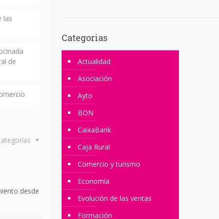
 las
Categorias
rocinada
ral de
Actualidad
Asociación
comercio
Ayto
BON
CaixaBank
ategorías
Caja Rural
Comercio y turismo
Economía
miento desde
Evolución de las ventas
Formación