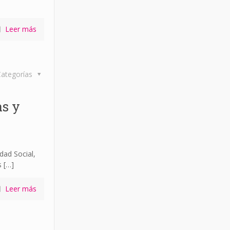
Leer más
ategorías
as y
n
dad Social,
s
[…]
Leer más