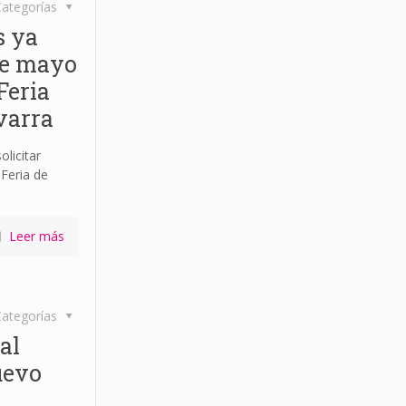
ategorías
s ya
 de mayo
Feria
varra
licitar
 Feria de
Leer más
ategorías
al
uevo