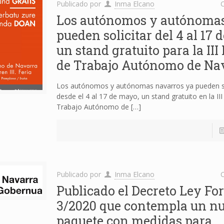
Publicado por
Inma Elcano
C
Los autónomos y autónoma
pueden solicitar del 4 al 17
un stand gratuito para la III 
de Trabajo Autónomo de Na
Los autónomos y autónomas navarros ya pueden so
desde el 4 al 17 de mayo, un stand gratuito en la III
Trabajo Autónomo de
[…]
Publicado por
Inma Elcano
C
Publicado el Decreto Ley For
3/2020 que contempla un n
paquete con medidas para