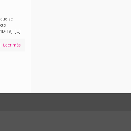
 que se
cto
VID-19).
[…]
Leer más