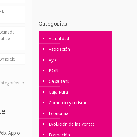
 las
Categorias
rocinada
ral de
Actualidad
Asociación
comercio
Ayto
BON
CaixaBank
ategorías
Caja Rural
Comercio y turismo
de
Economía
Evolución de las ventas
Web, App o
Formación