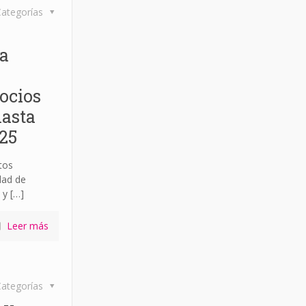
ategorías
a
ocios
hasta
025
tos
dad de
 y
[…]
Leer más
ategorías