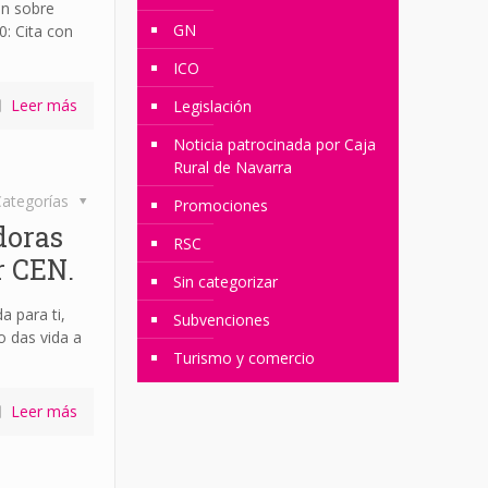
ón sobre
GN
0: Cita con
ICO
Leer más
Legislación
Noticia patrocinada por Caja
Rural de Navarra
ategorías
Promociones
doras
RSC
r CEN.
Sin categorizar
 para ti,
Subvenciones
o das vida a
Turismo y comercio
Leer más