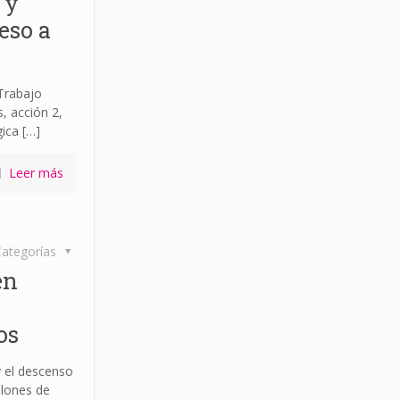
 y
eso a
 Trabajo
, acción 2,
ica
[…]
Leer más
ategorías
en
os
y el descenso
llones de