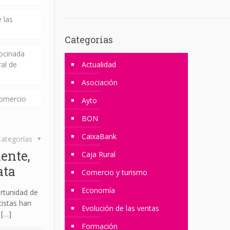
 las
Categorias
rocinada
ral de
Actualidad
Asociación
comercio
Ayto
BON
CaixaBank
ategorías
ente,
Caja Rural
ata
Comercio y turismo
Economía
rtunidad de
tistas han
Evolución de las ventas
[…]
Formación