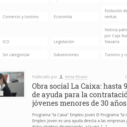
Evolución de
Comercio y turismo
Economía
ventas
Noticia pat
por Caja Ru
ICO
Legislación
Navarra
Sin categorizar
Subvenciones
Turismo y 
Publicado por
Inma Elcano
C
Obra social La Caixa: hasta 
de ayuda para la contrataci
jóvenes menores de 30 años
Programa ”la Caixa” Empleo Joven El Programa ”la 
Empleo Joven es una ayuda directa a las empresas 
dicho objetivo dinamizando, a la vez,
[…]