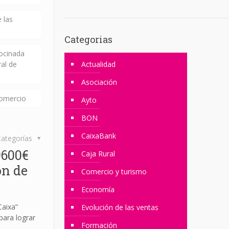
 las
Categorias
rocinada
ral de
Actualidad
Asociación
comercio
Ayto
BON
CaixaBank
ategorías
9600€
Caja Rural
ón de
Comercio y turismo
Economía
Caixa”
Evolución de las ventas
para lograr
Formación