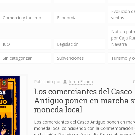
Evolución de
Comercio y turismo
Economía
ventas
Noticia pat
por Caja Ru
ICO
Legislación
Navarra
Sin categorizar
Subvenciones
Turismo y 
Publicado por
Inma Elcano
C
Los comerciantes del Casco
Antiguo ponen en marcha s
moneda local
Los comerciantes del Casco Antiguo ponen en mar
moneda local coincidiendo con la Conmemoración de
de la Unión. Pasado mañana, día 8 de septiembre,
[