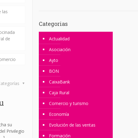
 las
Categorias
rocinada
ral de
Actualidad
Asociación
comercio
Ayto
BON
CaixaBank
ategorías
Caja Rural
u
Comercio y turismo
Economía
cha su
Evolución de las ventas
l Privilegio
Formación
…]