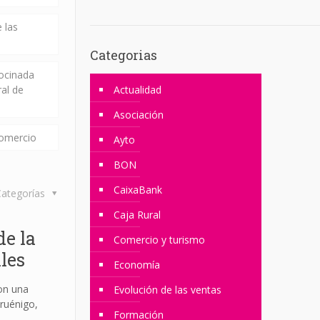
 las
Categorias
rocinada
ral de
Actualidad
Asociación
comercio
Ayto
BON
CaixaBank
ategorías
Caja Rural
e la
Comercio y turismo
les
Economía
con una
Evolución de las ventas
ruénigo,
Formación