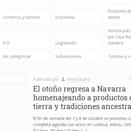
Evolución de
Comercio y turismo
Economía
ventas
Noticia pat
por Caja Ru
ICO
Legislación
Navarra
Sin categorizar
Subvenciones
Turismo y 
Publicado por
Inma Elcano
C
El otoño regresa a Navarra
homenajeando a productos d
tierra y tradiciones ancestra
El fin de semana del 7 y 8 de octubre se presenta 
completa agenda con actos en Lodosa, Arbizu, Cint
Ézcaroz, Etxalar y Eulate.
[…]