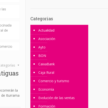
 las
Categorias
rocinada
ral de
Actualidad
Asociación
comercio
Ayto
BON
CaixaBank
ategorías
ntiguas
Caja Rural
Comercio y turismo
Economía
ecorrerán la
s de Iturrama
Evolución de las ventas
Formación