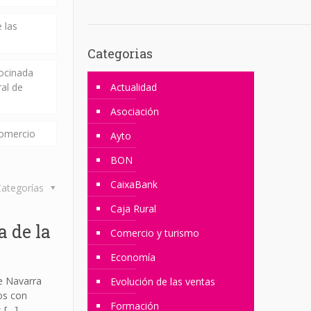
 las
Categorias
rocinada
ral de
Actualidad
Asociación
comercio
Ayto
BON
CaixaBank
ategorías
Caja Rural
 de la
Comercio y turismo
Economía
de Navarra
Evolución de las ventas
os con
Formación
s
[…]