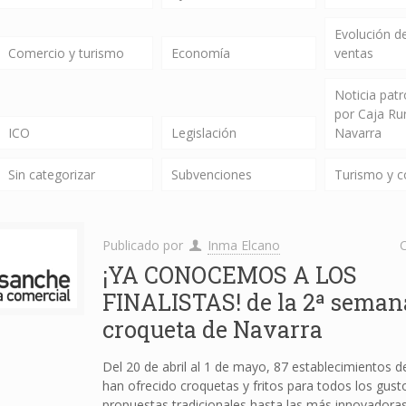
Evolución de
Comercio y turismo
Economía
ventas
Noticia pat
por Caja Ru
ICO
Legislación
Navarra
Sin categorizar
Subvenciones
Turismo y 
Publicado por
Inma Elcano
C
¡YA CONOCEMOS A LOS
FINALISTAS! de la 2ª semana
croqueta de Navarra
Del 20 de abril al 1 de mayo, 87 establecimientos 
han ofrecido croquetas y fritos para todos los gust
propuestas tradicionales hasta las más innovadora