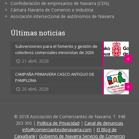
Confederación de empresarios de Navarra (CEN).
Cámara Navarra de Comercio e Industria.
Asociación intersectorial de autónomos de Navarra
Últimas noticias
Subvenciones para el fomento y gestión de
colectivos comerciales minoristas de 2026
0
21 abril, 2026
CAMPAÑA PRIMAVERA CASCO ANTIGUO DE
PAMPLONA
0
20 abril, 2026
© 2018 Asociación de Comerciantes de Navarra. T. 948
263 300 |
Política de Privacidad
|
Canal de denuncias
info@comerciantesdenavarra.com
|
El Blog de
CaixaBank
|
Gobierno de Navarra Servicio de Comercio