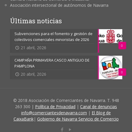
Asociación intersectorial de autónomos de Navarra
Últimas noticias
Subvenciones para el fomento y gestión de
colectivos comerciales minoristas de 2026
0
21 abril, 2026
CAMPAÑA PRIMAVERA CASCO ANTIGUO DE
PAMPLONA
0
20 abril, 2026
© 2018 Asociación de Comerciantes de Navarra. T. 948
263 300 |
Política de Privacidad
|
Canal de denuncias
info@comerciantesdenavarra.com
|
El Blog de
CaixaBank
|
Gobierno de Navarra Servicio de Comercio