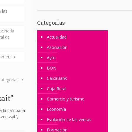
 las
Categorias
rocinada
ral de
Actualidad
Asociación
comercio
Ayto
BON
CaixaBank
ategorías
Caja Rural
ait”
Comercio y turismo
Economía
ta la campaña
zen zait”,
Evolución de las ventas
Formación