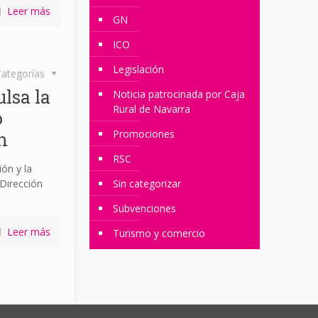
Leer más
GN
ICO
Legislación
ategorías
lsa la
Noticia patrocinada por Caja
Rural de Navarra
o
Promociones
n
RSC
ón y la
Dirección
Sin categorizar
Subvenciones
Leer más
Turismo y comercio