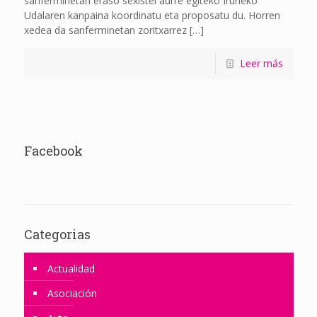
sanferminetan eraso sexistei aurre egiteko Iruñeko
Udalaren kanpaina koordinatu eta proposatu du. Horren
xedea da sanferminetan zoritxarrez
[…]
Leer más
Facebook
Categorias
Actualidad
Asociación