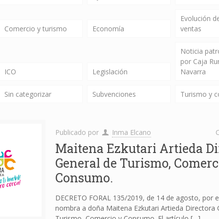
Evolución de
Comercio y turismo
Economía
ventas
Noticia pat
por Caja Ru
ICO
Legislación
Navarra
Sin categorizar
Subvenciones
Turismo y 
Publicado por
Inma Elcano
C
Maitena Ezkutari Artieda Di
General de Turismo, Comerc
Consumo.
DECRETO FORAL 135/2019, de 14 de agosto, por el
nombra a doña Maitena Ezkutari Artieda Directora 
Turismo, Comercio y Consumo. El artículo
[…]