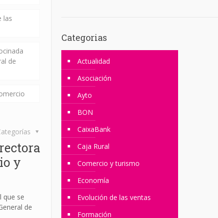
 las
Categorias
rocinada
ral de
Actualidad
Asociación
comercio
Ayto
BON
CaixaBank
ategorías
rectora
Caja Rural
io y
Comercio y turismo
Economía
 que se
Evolución de las ventas
General de
Formación