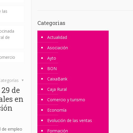
 las
Categorias
rocinada
ral de
Actualidad
Asociación
comercio
Ayto
BON
CaixaBank
ategorías
 29 de
Caja Rural
ales en
Comercio y turismo
ción
Economía
Evolución de las ventas
l de empleo
Formación