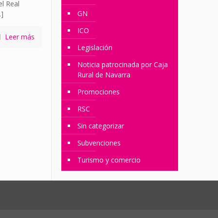
el Real
GN
]
ICO
Leer más
Legislación
Noticia patrocinada por Caja
Rural de Navarra
Promociones
RSC
Sin categorizar
Subvenciones
Turismo y comercio