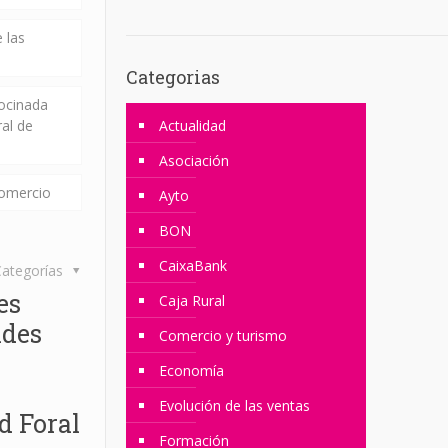
 las
Categorias
rocinada
ral de
Actualidad
Asociación
comercio
Ayto
BON
CaixaBank
ategorías
es
Caja Rural
ades
Comercio y turismo
Economía
Evolución de las ventas
d Foral
Formación