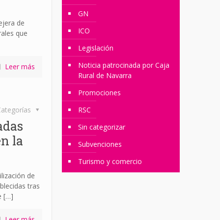
GN
ejera de
ICO
rales que
Legislación
Noticia patrocinada por Caja
Leer más
Rural de Navarra
Promociones
ategorías
RSC
adas
Sin categorizar
en la
Subvenciones
Turismo y comercio
lización de
blecidas tras
e
[…]
Leer más