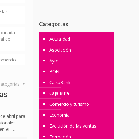
 las
Categorias
rocinada
ral de
Actualidad
Asociación
comercio
Ayto
BON
CaixaBank
ategorías
as
Caja Rural
Comercio y turismo
Economía
de abril para
sionales
Evolución de las ventas
en el
[…]
Formación