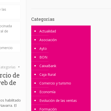
 las
Categorias
rocinada
ral de
Actualidad
Asociación
comercio
Ayto
BON
CaixaBank
ategorías
rcio de
Caja Rural
web de
Comercio y turismo
Economía
s habilitado
Evolución de las ventas
Navarra. El
Formación