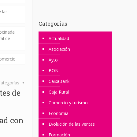
 las
Categorias
rocinada
ral de
Actualidad
Asociación
comercio
Ayto
BON
CaixaBank
ategorías
tes de
Caja Rural
Comercio y turismo
Economía
ad con
Evolución de las ventas
Formación