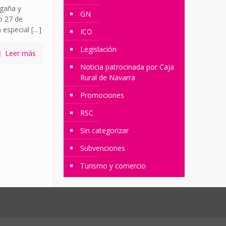
agaña y
GN
o 27 de
 especial
[…]
ICO
Legislación
Leer más
Noticia patrocinada por Caja
Rural de Navarra
Promociones
RSC
Sin categorizar
Subvenciones
Turismo y comercio