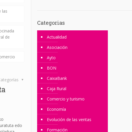
 las
Categorias
rocinada
ral de
Actualidad
Asociación
comercio
Ayto
BON
CaixaBank
ategorías
ta
Caja Rural
Comercio y turismo
Economía
ko
Evolución de las ventas
guratuta edo
Formación
zoladura