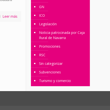
GN
ICO
Leer más
Legislación
Noticia patrocinada por Caja
Rural de Navarra
Promociones
RSC
Sin categorizar
Subvenciones
Turismo y comercio