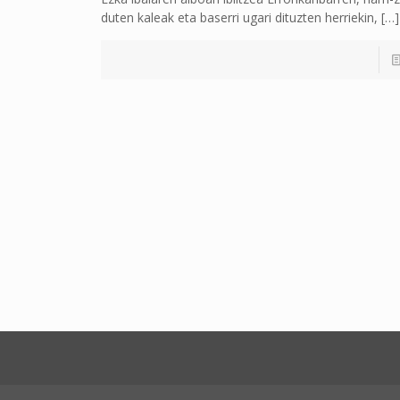
duten kaleak eta baserri ugari dituzten herriekin,
[…]