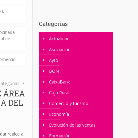
 las
Categorias
rocinada
ral de
Actualidad
Asociación
comercio
Ayto
BON
CaixaBank
ategorías
E ÁREA
Caja Rural
ÍA DEL
Comercio y turismo
Economía
Evolución de las ventas
dar realce a
Formación