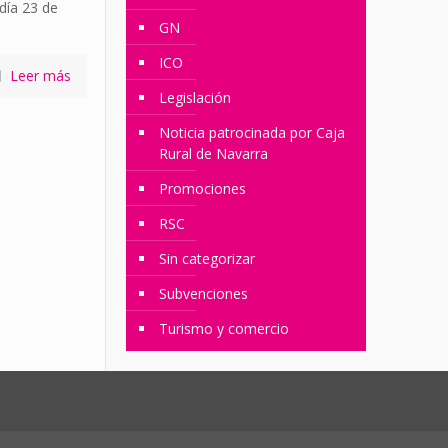
 día 23 de
GN
ICO
Leer más
Legislación
Noticia patrocinada por Caja
Rural de Navarra
Promociones
RSC
Sin categorizar
Subvenciones
Turismo y comercio