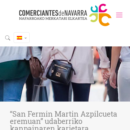
“San Fermin Martin Azpilcueta
eremuan” udaberriko
kanpainaren karietara