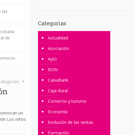
 las
Categorias
rocinada
ral de
Actualidad
Asociación
comercio
Ayto
BON
CaixaBank
ategorías
ón
Caja Rural
Comercio y turismo
Economía
 convocan un
rmín Los niños
Evolución de las ventas
Formación