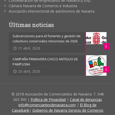
Confederación de empresarios de Navarra (CEN).
Cámara Navarra de Comercio e Industria.
Asociación intersectorial de autónomos de Navarra
Últimas noticias
Subvenciones para el fomento y gestión de
colectivos comerciales minoristas de 2026
0
21 abril, 2026
CAMPAÑA PRIMAVERA CASCO ANTIGUO DE
PAMPLONA
0
20 abril, 2026
© 2018 Asociación de Comerciantes de Navarra. T. 948
263 300 |
Política de Privacidad
|
Canal de denuncias
info@comerciantesdenavarra.com
|
El Blog de
CaixaBank
|
Gobierno de Navarra Servicio de Comercio