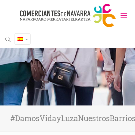
#DamosVidayLuzaNuestrosBarrio