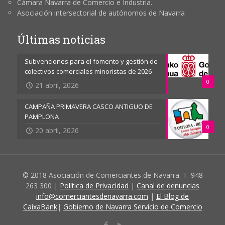
Cámara Navarra de Comercio e Industria.
Asociación intersectorial de autónomos de Navarra
Últimas noticias
Subvenciones para el fomento y gestión de
colectivos comerciales minoristas de 2026
0
21 abril, 2026
CAMPAÑA PRIMAVERA CASCO ANTIGUO DE
PAMPLONA
0
20 abril, 2026
© 2018 Asociación de Comerciantes de Navarra. T. 948
263 300 |
Política de Privacidad
|
Canal de denuncias
info@comerciantesdenavarra.com
|
El Blog de
CaixaBank
|
Gobierno de Navarra Servicio de Comercio